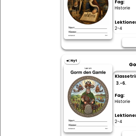
Fag:
Historie
Lektione
2-4
Nyt
Go
Klassetri
3.-6.
Fag:
Historie
Lektione
2-4