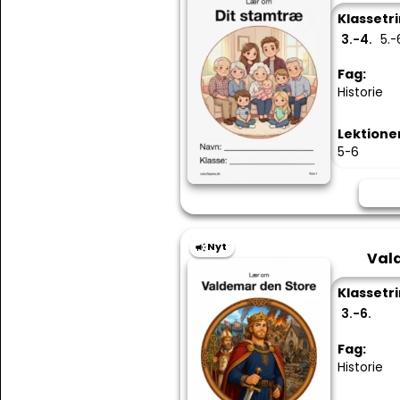
Klassetri
3.-4.
5.-
Fag:
Historie
Lektione
5-6
Nyt
Val
Klassetri
3.-6.
Fag:
Historie