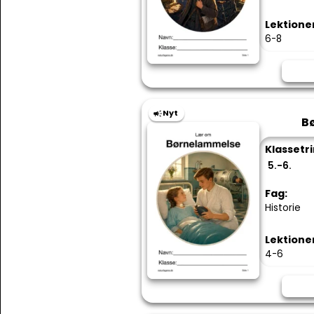
Lektione
6-8
Nyt
B
Klassetri
5.-6.
Fag:
Historie
Lektione
4-6