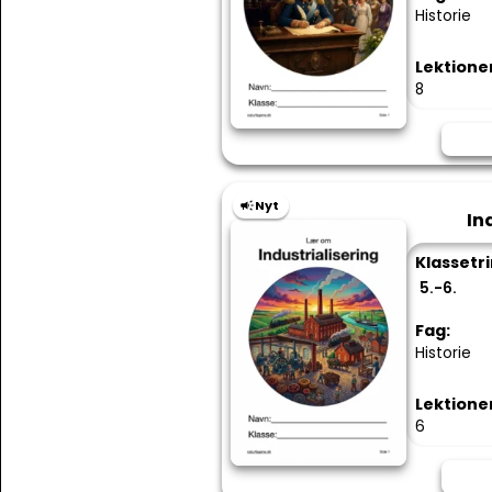
Historie
Lektione
8
Nyt
In
Klassetri
5.-6.
Fag:
Historie
Lektione
6