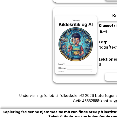
Ki
Klassetri
5.-6.
Fag:
Natur/tekn
Lektione
6
Undervisningsforløb til folkeskolen
•
© 2026 Naturfagene I
CVR: 45552888
•
kontakt@
Kopiering fra denne hjemmeside må kun finde sted på institut
Tekst & Node, og kun inden for de ra