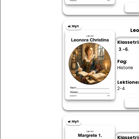
Nyt
Leo
Klassetri
3.-6.
Fag:
Historie
Lektione
2-4
Nyt
Klassetri