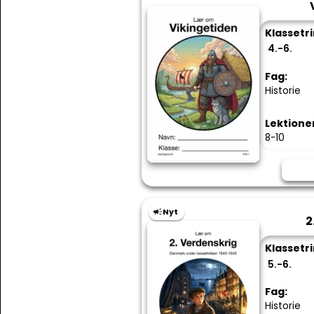
Klassetri
4.-6.
Fag:
Historie
Lektione
8-10
Nyt
2
Klassetri
5.-6.
Fag:
Historie