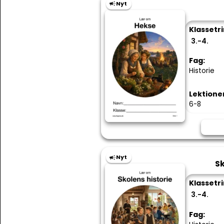
Nyt
Klassetri
3.-4.
Fag:
Historie
Lektione
6-8
Nyt
Sk
Klassetri
3.-4.
Fag: