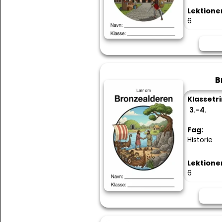
Lektione
6
B
Klassetri
3.-4.
Fag:
Historie
Lektione
6