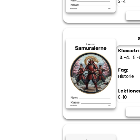
2-4
Klassetri
3.-4.
5.-
Fag:
Historie
Lektione
8-10