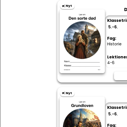
Nyt
D
Klassetri
5.-6.
Fag:
Historie
Lektione
4-6
Nyt
Klassetri
5.-6.
Fag: