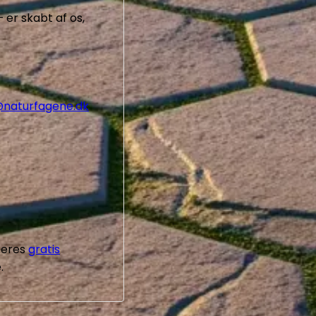
– er skabt af os,
naturfagene.dk
Deres
gratis
.