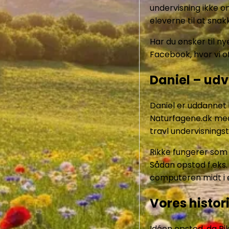
undervisning ikke o
eleverne til at sna
Har du ønsker til ny
Facebook, hvor vi of
Daniel – udv
Daniel er uddannet 
Naturfagene.dk med 
travl undervisnings
Rikke fungerer som 
Sådan opstod f.eks.
computeren midt i 
Vores histor
Idéen opstod, da Rik