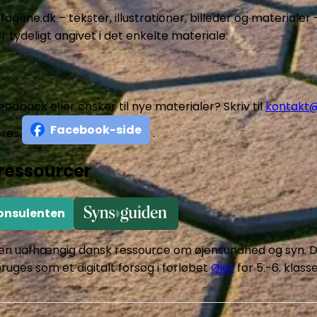
fagene.dk – tekster, illustrationer, billeder og materialer 
tydeligt angivet i det enkelte materiale.
edback eller ønsker til nye materialer? Skriv til
kontakt@
Facebook-side
ores
.
ressourcer
onsulenten
en uafhængig dansk ressource om øjensundhed og syn. 
ruges som et digitalt forsøg i forløbet
Øjet
for 5.-6. klasse