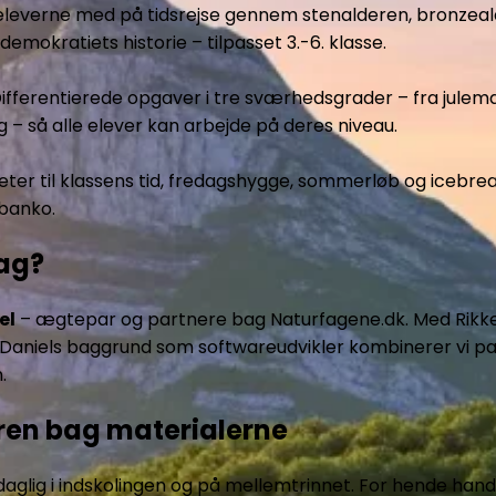
leverne med på tidsrejse gennem stenalderen, bronzeald
emokratiets historie – tilpasset 3.-6. klasse.
ifferentierede opgaver i tre sværhedsgrader – fra julema
– så alle elever kan arbejde på deres niveau.
teter til klassens tid, fredagshygge, sommerløb og icebr
banko.
ag?
el
– ægtepar og partnere bag Naturfagene.dk. Med Rikke
 Daniels baggrund som softwareudvikler kombinerer vi p
.
eren bag materialerne
 daglig i indskolingen og på mellemtrinnet. For hende han