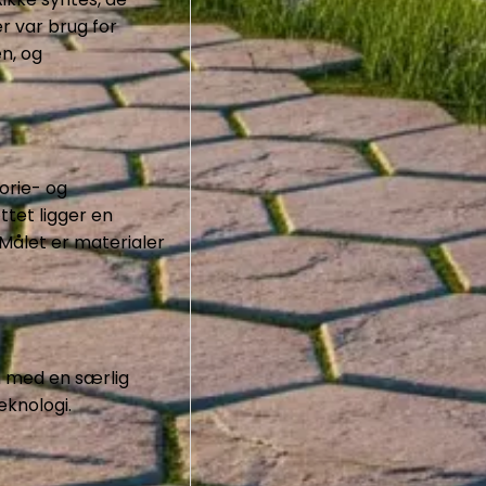
r var brug for
n, og
torie- og
ttet ligger en
Målet er materialer
m med en særlig
eknologi.