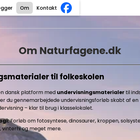
ægger
Om
Kontakt
Om Naturfagene.dk
smaterialer til folkeskolen
 en dansk platform med
undervisningsmaterialer
til in
der du gennemarbejdede undervisningsforløb skabt af en 
rvisning – klar til brug i klasselokalet.
ogi:
Forløb om fotosyntese, dinosaurer, kroppen, solsystem
, vinterhi og meget mere.