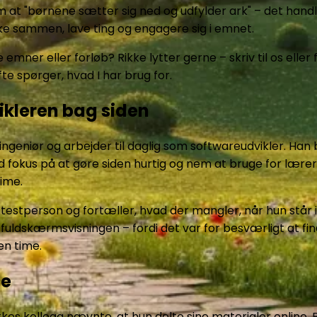
m at "børnene sætter sig ned og udfylder ark" – det hand
kke sammen, lave ting og engagere sig i emnet.
e emner eller forløb? Rikke lytter gerne – skriv til os elle
te spørger, hvad I har brug for.
ikleren bag siden
ingeniør og arbejder til daglig som softwareudvikler. Han
fokus på at gøre siden hurtig og nem at bruge for lærer
time.
testperson og fortæller, hvad der mangler, når hun står i
 fuldskærmsvisningen – fordi det var for besværligt at fi
en time.
ie
kes kollega nævnte, at hun delte sine materialer online. 