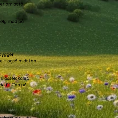
ler om at få
r følg med på
 bygger
e – også midt i en
 klasselokalet.
nde PDF'en på
Rikke syntes, de