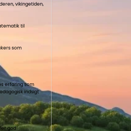
eren, vikingetiden,
tematik til
eakers som
s erfaring som
ædagogisk indsigt
dler god