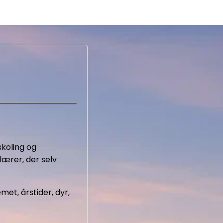
dskoling og
lærer, der selv
et, årstider, dyr,