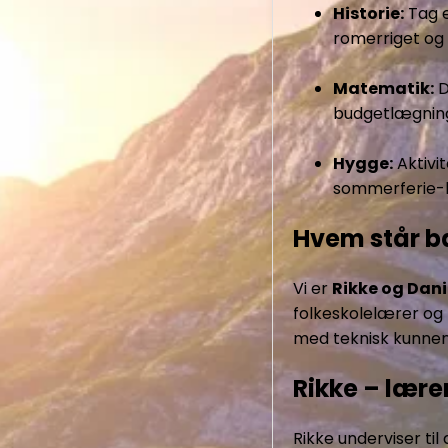
Historie:
Tag e
romerriget og d
Matematik:
D
budgetlægning 
Hygge:
Aktivi
sommerferie-
Hvem står b
Vi er
Rikke og Dani
folkeskolelærer og
med teknisk kunnen
Rikke – lær
Rikke underviser til