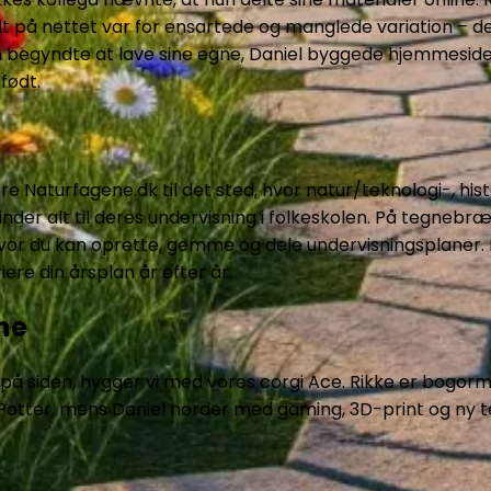
t på nettet var for ensartede og manglede variation – de
n begyndte at lave sine egne, Daniel byggede hjemmeside
født.
re Naturfagene.dk til det sted, hvor natur/teknologi-, his
der alt til deres undervisning i folkeskolen. På tegnebræ
hvor du kan oprette, gemme og dele undervisningsplaner. 
riere din årsplan år efter år.
ne
r på siden, hygger vi med vores corgi Ace. Rikke er bogor
 Potter, mens Daniel nørder med gaming, 3D-print og ny t