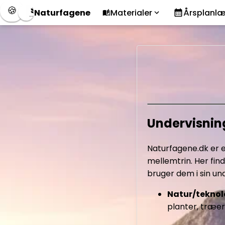
🍪
Naturfagene
Materialer
Årsplanl
Undervisning
Naturfagene.dk er
mellemtrin. Her fin
bruger dem i sin unde
Natur/teknol
planter, træer