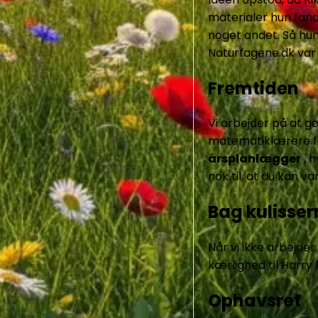
materialer hun fand
noget andet. Så hu
Naturfagene.dk var 
Fremtiden
Vi arbejder på at gø
matematiklærere fin
årsplanlægger
, 
nok til, at du kan va
Bag kulisser
Når vi ikke arbejde
kærlighed til Harry
Ophavsret