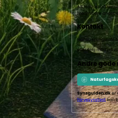
Alt indhold på Natur
medmindre andet er 
Kontakt
Har du spørgsmål, fe
eller følg med på v
Andre gode 
Naturfagsk
Synsguiden.dk
er 
farvesynstest
kan b