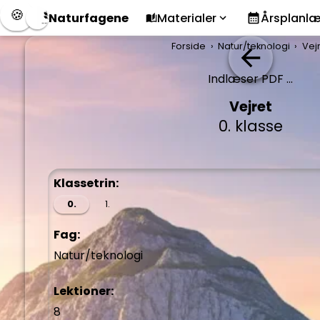
🍪
Naturfagene
Materialer
Årsplanl
Forside
Natur/teknologi
Vej
Indlæser PDF ...
Vejret
0. klasse
Klassetrin:
0.
1.
Fag:
Natur/teknologi
Lektioner:
8