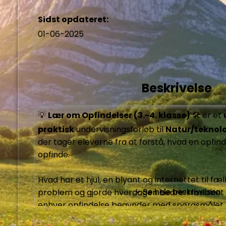
Sidst opdateret:
01-06-2025
Beskrivelse
💡 
Lær om Opfindelser (3.-4. klasse)
 🛠️ er et 
praktisk
 undervisningsforløb til 
Natur/teknol
der tager eleverne fra at forstå, hvad en opfindels
opfinde.

Hvad har et hjul, en blyant og internettet til fæll
problem og gjorde hverdagen bedre. I forløbet 
Se hele beskrivelsen
enhver opfindelse begynder med spørgsmålet "
det her bedre?" - de møder opfinderne bag den 