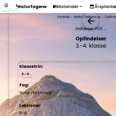
🍪
Naturfagene
Materialer
Årsplanl
Forside
Natur/teknologi
Opfind
Indlæser PDF ...
Opfindelser
3.-4. klasse
Klassetrin:
3.-4.
Fag:
Natur/teknologi
Lektioner:
6-8