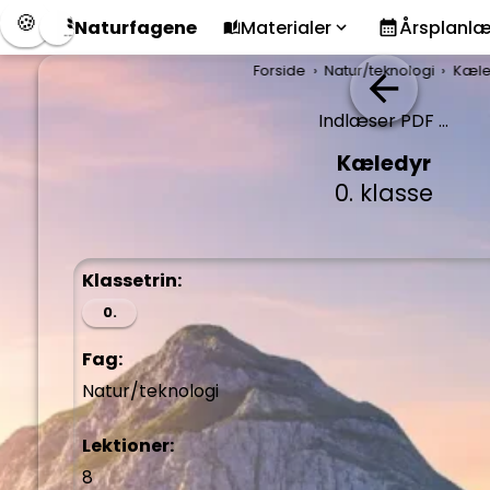
🍪
Naturfagene
Materialer
Årsplanl
Forside
Natur/teknologi
Kæle
Indlæser PDF ...
Kæledyr
0. klasse
Klassetrin:
0.
Fag:
Natur/teknologi
Lektioner:
8