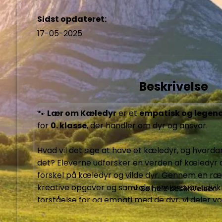
Sidst opdateret:
17-05-2025
Beskrivelse
🐾 
Lær om Kæledyr
 er et 
empatisk og legen
for 
0. klasse
, der handler om dyr og ansvar.

Hvad vil det sige at have et kæledyr, og hvord
det? Eleverne udforsker en verden af kæledyr 
forskel på kæledyr og vilde dyr. Gennem en ræk
kreative opgaver og samtaler om ansvar, udvikl
Se hele beskrivelsen
forståelse for og empati med de dyr, vi deler v