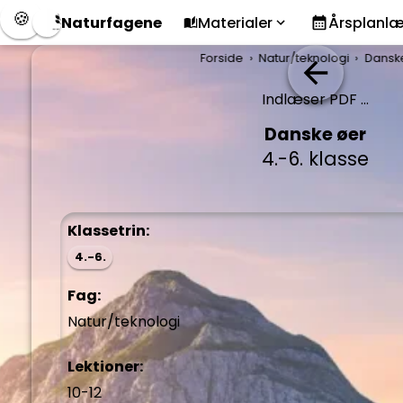
🍪
Naturfagene
Materialer
Årsplanl
Forside
Natur/teknologi
Dansk
Indlæser PDF ...
Danske øer
4.-6. klasse
Klassetrin:
4.-6.
Fag:
Natur/teknologi
Lektioner:
10-12